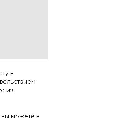
оту в
овольствием
o из
 вы можете в