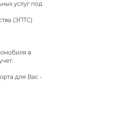
ных услуг под
ства (ЭПТС)
томобиля в
учет.
рта для Вас -