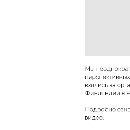
Мы неоднократн
перспективных
взялись за орг
Финляндии в Р
Подробно озна
видео.