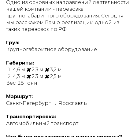
Одно из основных направлений деятельности
нашей компании - перевозка
крупногабаритного оборудования. Сегодня
мы расскажем Вам о реализации одной из
таких перевозок по РФ.
Груз:
Крупногабаритное оборудование
Габариты:
4,6 м
✖️
2,3 м
✖️
3,2 м
4,3 м
✖️
2,3 м
✖️
2,5 м
Вес: 28 тонн
Маршрут:
Санкт-Петербург
→
Ярославль
Транспортировка:
Автомобильный транспорт
Что было реализовано в рамках проекта?