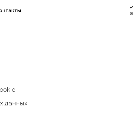
+
онтакты
s
ookie
х данных