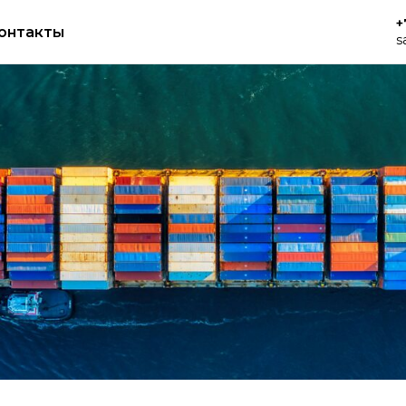
+
онтакты
s