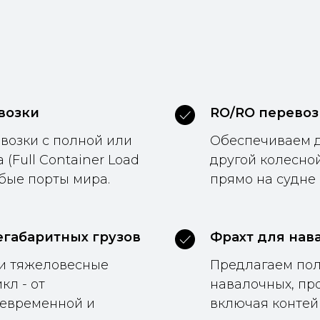
возки
RO/RO перевоз
возки с полной или
Обеспечиваем д
(Full Container Load
другой колесной
юбые порты мира.
прямо на судне (
егабаритных грузов
Фрахт для нав
и тяжеловесные
Предлагаем пол
кл - от
навалочных, про
оевременной и
включая контей