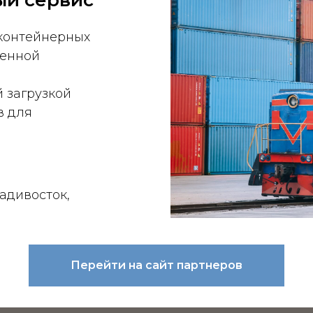
ый сервис
контейнерных
менной
 загрузкой
в для
адивосток,
Перейти на сайт партнеров