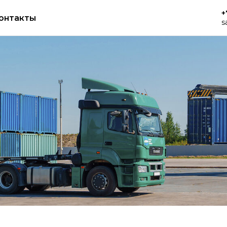
+
онтакты
s