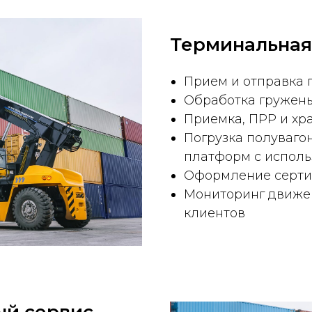
Терминальная
Прием и отправка 
Обработка гружены
Приемка, ПРР и хр
Погрузка полуваго
платформ с исполь
Оформление серт
Мониторинг движен
клиентов