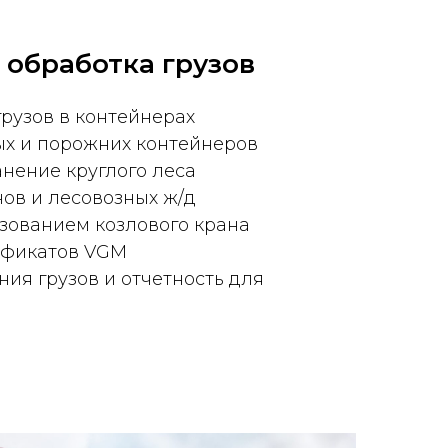
 обработка грузов
грузов в контейнерах
х и порожних контейнеров
анение круглого леса
нов и лесовозных ж/д
зованием козлового крана
ификатов VGM
ия грузов и отчетность для